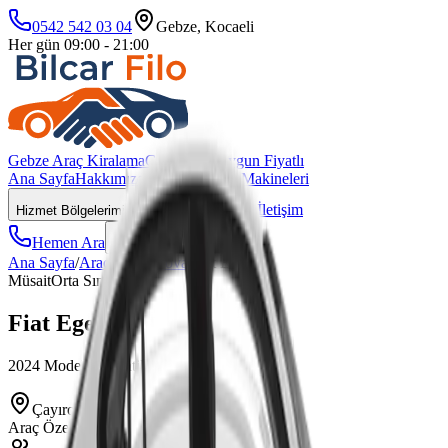
0542 542 03 04
Gebze, Kocaeli
Her gün 09:00 - 21:00
Gebze Araç Kiralama
Güvenli & Uygun Fiyatlı
Ana Sayfa
Hakkımızda
Araçlarımız
İş Makineleri
Blog
Kurumsal
İletişim
Hizmet Bölgelerimiz
Hemen Ara
Menüyü aç
Ana Sayfa
/
Araçlar
/
Çayırova
/
Fiat
Egea
Müsait
Orta Sınıf
Fiat
Egea
2024
Model
Otomatik
Vites
Dizel
Çayırova
bölgesinde müsait
Araç Özellikleri