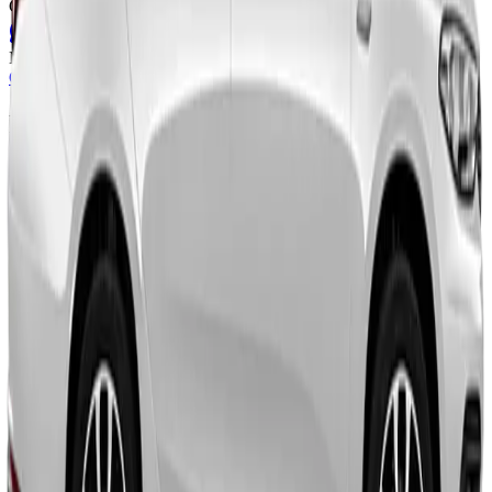
Günlük Kira Bedeli
₺2.250
WhatsApp ile Kirala
0542 542 03 04
Müsait Bölgeler
Gebze
Darıca
Çayırova
Dilovası
Hereke
Benzer Araçlar
Müsait
Orta Sınıf
Fiat
Egea
2024
Model
5
Kişi
3
Bavul
Manuel
Dizel
₺2.000
/ gün
Detaylar
Kirala
Tüm Araçlara Dön