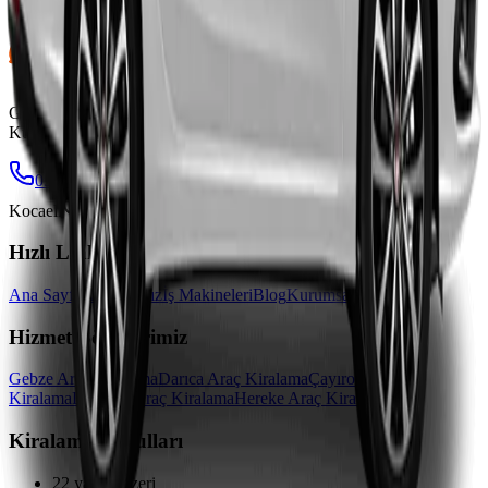
Gebze ve çevresinde güvenilir, uygun fiyatlı araç kiralama hizmeti.
Kurumsal ve bireysel müşterilerimize özel fırsatlar sunuyoruz.
0542 542 03 04
info@gebzearackiralama.com
Gebze,
Kocaeli
Her gün 09:00 - 21:00
Hızlı Linkler
Ana Sayfa
Araçlarımız
İş Makineleri
Blog
Kurumsal
İletişim
Hizmet Bölgelerimiz
Gebze
Araç Kiralama
Darıca
Araç Kiralama
Çayırova
Araç
Kiralama
Dilovası
Araç Kiralama
Hereke
Araç Kiralama
Kiralama Koşulları
22 yaş ve üzeri