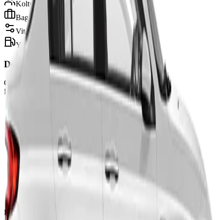
Koltuk
5
Kişi
Bagaj
3
Bavul
Vites
Otomatik
Yakıt
Dizel
Donanım
Otomatik Vites
Klima
Bluetooth
Geniş İç Hacim
Kiralama Koşulları
2.000 TL depozito
Günlük 250 km
22 yaş ve üzeri
En az 2 yıllık ehliyet
Zorunlu trafik sigortası dahil
Kredi kartı gerekli değil
Ek sürücü mevcut değil (Kabis sistemi)
Fiyatlar